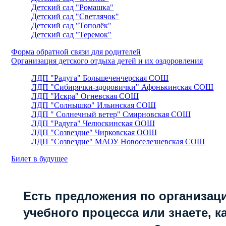
Детский сад "Ромашка"
Детский сад "Светлячок"
Детский сад "Тополёк"
Детский сад "Теремок"
Форма обратной связи для родителей
Организация детского отдыха детей и их оздоровления
ЛДП "Радуга" Большеченчерская СОШ
ЛДП "Сибирячки-здоровички" Афонькинская СОШ
ЛДП "Искра" Огневская СОШ
ЛДП "Солнышко" Ильинская СОШ
ЛДП " Солнечный ветер" Смирновская СОШ
ЛДП "Радуга" Челюскинская ООШ
ЛДП "Созвездие" Чирковская ООШ
ЛДП "Созвездие" МАОУ Новоселезневская СОШ
Билет в будущее
Есть предложения по организац
учебного процесса или знаете, к