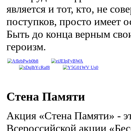
является и тот, кто, не с
поступков, просто имеет
Быть до конца верным сво
героизм.
ÂÂÂ
ÂÂÂ
ÂÂÂ
ÂÂÂ
Стена Памяти
Акция «Стена Памяти» - э
Всероссийской акции «Бес